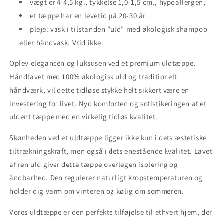
vægt er 4-4,5 kg., tykkelse 1,0-1,5 cm., hypoallergen;
et tæppe har en levetid på 20-30 år.
pleje: vask i tilstanden "uld" med økologisk shampoo
eller håndvask. Vrid ikke.
Oplev elegancen og luksusen ved et premium uldtæppe.
Håndlavet med 100% økologisk uld og traditionelt
håndværk, vil dette tidløse stykke helt sikkert være en
investering for livet. Nyd komforten og sofistikeringen af ​​et
uldent tæppe med en virkelig tidløs kvalitet.
Skønheden ved et uldtæppe ligger ikke kun i dets æstetiske
tiltrækningskraft, men også i dets enestående kvalitet. Lavet
af ren uld giver dette tæppe overlegen isolering og
åndbarhed. Den regulerer naturligt kropstemperaturen og
holder dig varm om vinteren og kølig om sommeren.
Vores uldtæppe er den perfekte tilføjelse til ethvert hjem, der