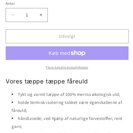
Antal
Reducer
Øg
antallet
antallet
for
for
Tæppe
Tæppe
Udsolgt
Tæppe
Tæppe
Fåreuld
Fåreuld
Flere betalingsmuligheder
Vores tæppe tæppe fåreuld
Tykt og varmt tæppe af 100% merino økologisk uld;
holde termisk isolering takket være egenskaberne af
fåreuld;
håndlavede; ved hjælp af naturlige farvestoffer; rent
garn;