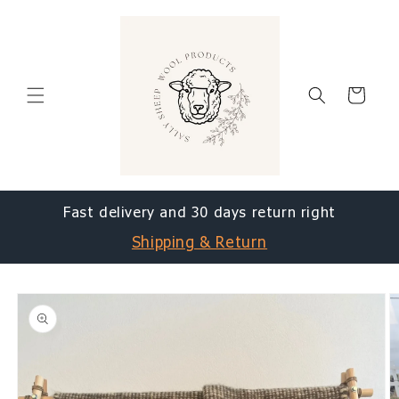
Gå til
indhold
Indkøbskurv
Fast delivery and 30 days return right
Shipping & Return
å til
roduktoplysninger