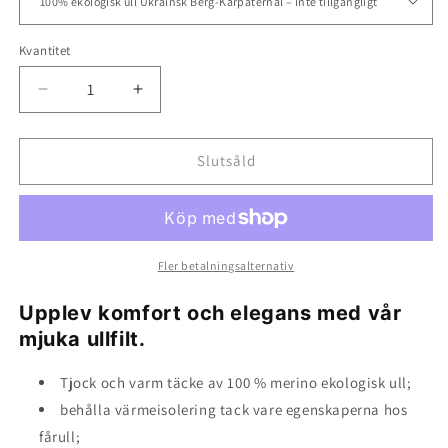
Kvantitet
Minska
Öka
kvantitet
kvantitet
för
för
Ullfilt
Ullfilt
Slutsåld
-
-
100%
100%
ekologisk
ekologisk
fårull
fårull
|
|
Fler betalningsalternativ
Ivory
Ivory
wool
wool
Upplev komfort och elegans med vår
mjuka ullfilt.
Tjock och varm täcke av 100 % merino ekologisk ull;
behålla värmeisolering tack vare egenskaperna hos
fårull;