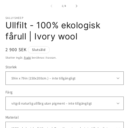
mediet
m
1
2
av
1
/
4
i
i
modalfönster
m
SALLYSHEEP
Ullfilt - 100% ekologisk
fårull | Ivory wool
Ordinarie
2 900 SEK
Slutsåld
pris
Skatter ingår.
Frakt
beräknas i kassan.
Storlek
Färg
Material