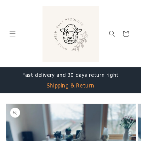
vidare
till
innehåll
Varukorg
Fast delivery and 30 days return right
Shipping & Return
å vidare till
roduktinformation